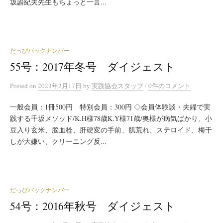
坂諭紀夫先生もちょっと一言...
だっぴバックナンバー
55号：2017年冬号 ダイジェスト
/
Posted
on
2023年2月17日
by
実践協会スタッフ
0件のコメント
一般会員：1冊500円 特別会員：300円 ◇会員体験談・夫婦で実
践する千坂メソッド/K.H様78歳K.Y様71歳/奥様が病気ばかり、小
豆入り玄米、脳血栓、肝硬変の手前、肌荒れ、ステロイド、梅干
しが大嫌い、クリーニング反...
だっぴバックナンバー
54号：2016年秋号 ダイジェスト