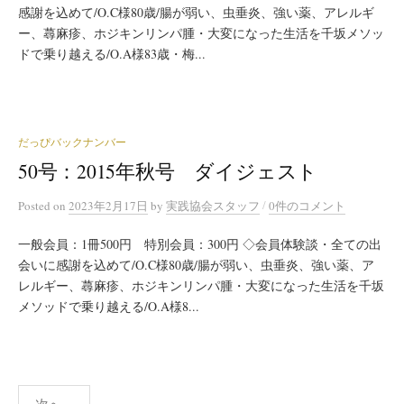
感謝を込めて/O.C様80歳/腸が弱い、虫垂炎、強い薬、アレルギ
ー、蕁麻疹、ホジキンリンパ腫・大変になった生活を千坂メソッ
ドで乗り越える/O.A様83歳・梅...
だっぴバックナンバー
50号：2015年秋号 ダイジェスト
/
Posted
on
2023年2月17日
by
実践協会スタッフ
0件のコメント
一般会員：1冊500円 特別会員：300円 ◇会員体験談・全ての出
会いに感謝を込めて/O.C様80歳/腸が弱い、虫垂炎、強い薬、ア
レルギー、蕁麻疹、ホジキンリンパ腫・大変になった生活を千坂
メソッドで乗り越える/O.A様8...
投