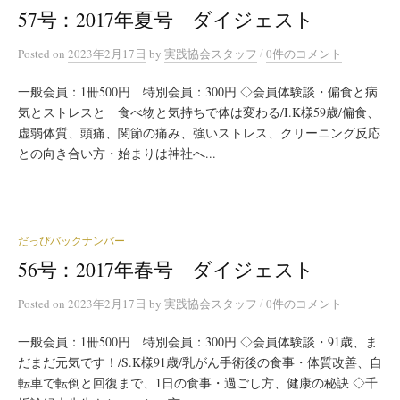
57号：2017年夏号 ダイジェスト
/
Posted
on
2023年2月17日
by
実践協会スタッフ
0件のコメント
一般会員：1冊500円 特別会員：300円 ◇会員体験談・偏食と病
気とストレスと 食べ物と気持ちで体は変わる/I.K様59歳/偏食、
虚弱体質、頭痛、関節の痛み、強いストレス、クリーニング反応
との向き合い方・始まりは神社へ...
だっぴバックナンバー
56号：2017年春号 ダイジェスト
/
Posted
on
2023年2月17日
by
実践協会スタッフ
0件のコメント
一般会員：1冊500円 特別会員：300円 ◇会員体験談・91歳、ま
だまだ元気です！/S.K様91歳/乳がん手術後の食事・体質改善、自
転車で転倒と回復まで、1日の食事・過ごし方、健康の秘訣 ◇千