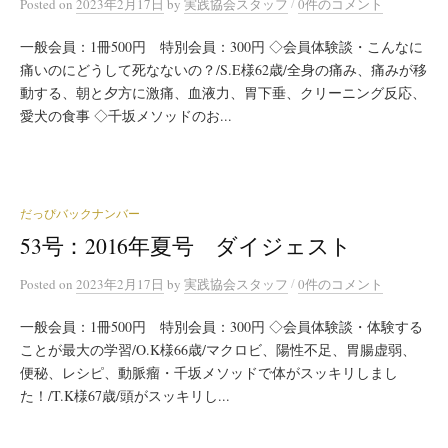
/
Posted
on
2023年2月17日
by
実践協会スタッフ
0件のコメント
一般会員：1冊500円 特別会員：300円 ◇会員体験談・こんなに
痛いのにどうして死なないの？/S.E様62歳/全身の痛み、痛みが移
動する、朝と夕方に激痛、血液力、胃下垂、クリーニング反応、
愛犬の食事 ◇千坂メソッドのお...
だっぴバックナンバー
53号：2016年夏号 ダイジェスト
/
Posted
on
2023年2月17日
by
実践協会スタッフ
0件のコメント
一般会員：1冊500円 特別会員：300円 ◇会員体験談・体験する
ことが最大の学習/O.K様66歳/マクロビ、陽性不足、胃腸虚弱、
便秘、レシピ、動脈瘤・千坂メソッドで体がスッキリしまし
た！/T.K様67歳/頭がスッキリし...