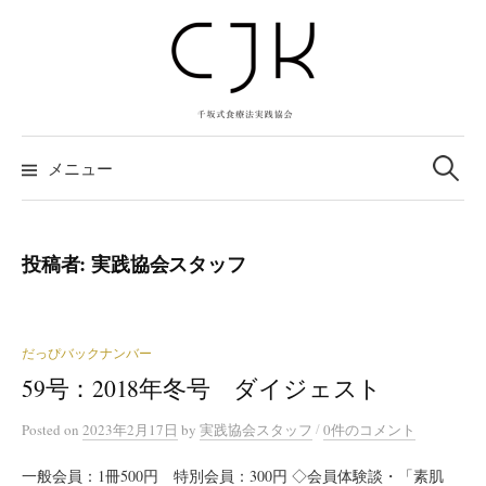
コ
ン
テ
ン
ツ
検
へ
索:
メニュー
ス
キ
ッ
投稿者:
実践協会スタッフ
プ
だっぴバックナンバー
59号：2018年冬号 ダイジェスト
/
Posted
on
2023年2月17日
by
実践協会スタッフ
0件のコメント
一般会員：1冊500円 特別会員：300円 ◇会員体験談・「素肌