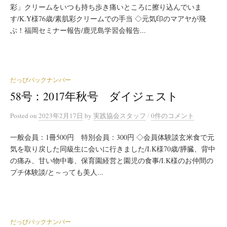
彩」クリームをいつも持ち歩き痛いところに擦り込んでいま
す/K.Y様76歳/素肌彩クリームでの手当 ◇元気印のマアヤが飛
ぶ！福岡セミナー報告/鹿児島学習会報告...
だっぴバックナンバー
58号：2017年秋号 ダイジェスト
/
Posted
on
2023年2月17日
by
実践協会スタッフ
0件のコメント
一般会員：1冊500円 特別会員：300円 ◇会員体験談玄米食で元
気を取り戻した同級生に会いに行きました/I.K様70歳/膵臓、背中
の痛み、甘い物中毒、保育園経営と園児の食事/I.K様のお仲間の
プチ体験談/と～っても美人...
だっぴバックナンバー