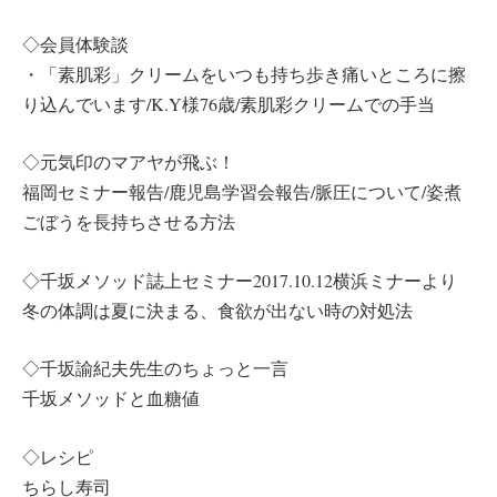
◇会員体験談
・「素肌彩」クリームをいつも持ち歩き痛いところに擦
り込んでいます/K.Y様76歳/素肌彩クリームでの手当
◇元気印のマアヤが飛ぶ！
福岡セミナー報告/鹿児島学習会報告/脈圧について/姿煮
ごぼうを長持ちさせる方法
◇千坂メソッド誌上セミナー2017.10.12横浜ミナーより
冬の体調は夏に決まる、食欲が出ない時の対処法
◇千坂諭紀夫先生のちょっと一言
千坂メソッドと血糖値
◇レシピ
ちらし寿司