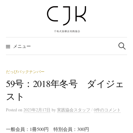
コ
ン
テ
ン
ツ
検
へ
索:
メニュー
ス
キ
ッ
だっぴバックナンバー
プ
59号：2018年冬号 ダイジェ
スト
/
Posted
on
2023年2月17日
by
実践協会スタッフ
0件のコメント
一般会員：1冊500円 特別会員：300円