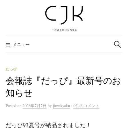
コ
ン
テ
ン
ツ
検
へ
索:
メニュー
ス
キ
ッ
だっぴ
プ
会報誌『だっぴ』最新号のお
知らせ
/
Posted
on
2026年7月7日
by
jimukyoku
0件のコメント
だっぴ93夏号が納品されました！