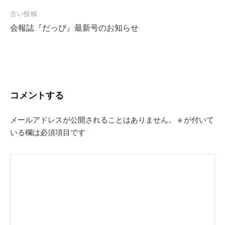
投
古い投稿
会報誌『だっぴ』最新号のお知らせ
稿
ナ
ビ
ゲ
ー
コメントする
シ
ョ
メールアドレスが公開されることはありません。
※
が付いて
いる欄は必須項目です
ン