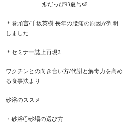
🏄だっぴ93夏号🍉
＊巻頭言/千坂英樹 長年の腰痛の原因が判明
しました
＊セミナー誌上再現2
ワクチンとの向き合い方/代謝と解毒力を高め
る食事法より
砂浴のススメ
・砂浴①砂場の選び方