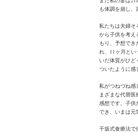
また私の妻は2
も体調を崩し、
私たちは夫婦そ
から子供を考え
もり、予想でき
れ、11ヶ月と
いだ体質がひど
ついたように感
私がつねづね感
まざまな代替医
感想です。子供
でき、いまは元
千坂式食療法で