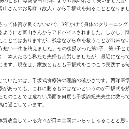
1歳のときに母親を白血病により47歳の若さで失いましたが
富山さんのお母様（故人）から千坂式を知ることとなりま
ろって体質が良くないので、3年かけて身体のクリーニング
るようにと富山さんからアドバイスされました。しかし、
たことではありますが、残念ながら命を救うことが出来な
いう短い一生を終えました。その後授かった第2子、第3子と
く、本人たちも私たち夫婦も苦労しましたが、最近になっ
じます。現在は、家族ともども千坂式をこつこつ実践する
じていたのは、千坂式食療法の理論の確かさです。西洋医
療があっても、これに勝るものはないというのが千坂式を
たちのことでは危ない局面を何度も千坂諭紀夫先生に救っ
気に過ごしています。
体質改善している方々が日本全国にいらっしゃることと思