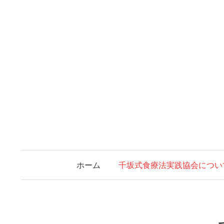
コ
ン
テ
ン
ツ
へ
ス
キ
ッ
プ
ホーム
千坂式食療法実践協会につい