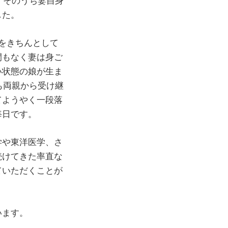
、そのうち妻自身
した。
をきちんとして
間もなく妻は身ご
い状態の娘が生ま
も両親から受け継
てようやく一段落
毎日です。
学や東洋医学、さ
続けてきた率直な
ていただくことが
います。