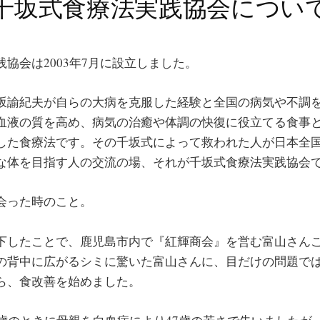
千坂式食療法実践協会につい
協会は2003年7月に設立しました。
坂諭紀夫が自らの大病を克服した経験と全国の病気や不調
血液の質を高め、病気の治癒や体調の快復に役立てる食事
した食療法です。その千坂式によって救われた人が日本全
な体を目指す人の交流の場、それが千坂式食療法実践協会
会った時のこと。
下したことで、鹿児島市内で『紅輝商会』を営む富山さん
の背中に広がるシミに驚いた富山さんに、目だけの問題で
ら、食改善を始めました。