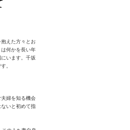
て
を抱えた方々とお
とは何かを長い年
国にいます。千坂
です。
ご夫婦を知る機会
はないと初めて指