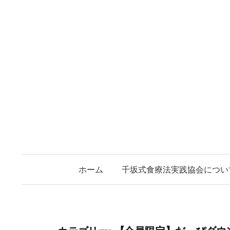
コ
ン
テ
ン
ツ
へ
ス
キ
ッ
プ
ホーム
千坂式食療法実践協会につい