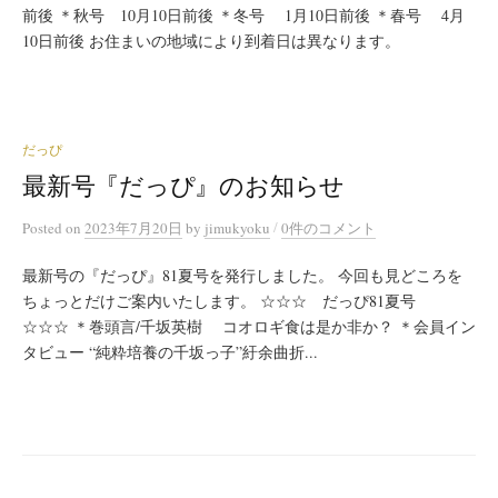
前後 ＊秋号 10月10日前後 ＊冬号 1月10日前後 ＊春号 4月
10日前後 お住まいの地域により到着日は異なります。
だっぴ
最新号『だっぴ』のお知らせ
/
Posted
on
2023年7月20日
by
jimukyoku
0件のコメント
最新号の『だっぴ』81夏号を発行しました。 今回も見どころを
ちょっとだけご案内いたします。 ☆☆☆ だっぴ81夏号
☆☆☆ ＊巻頭言/千坂英樹 コオロギ食は是か非か？ ＊会員イン
タビュー “純粋培養の千坂っ子”紆余曲折...