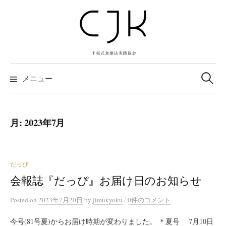
コ
ン
テ
ン
ツ
検
へ
索:
メニュー
ス
キ
ッ
月:
2023年7月
プ
だっぴ
会報誌『だっぴ』お届け日のお知らせ
/
Posted
on
2023年7月20日
by
jimukyoku
0件のコメント
今号(81号夏)からお届け時期が変わりました。 ＊夏号 7月10日