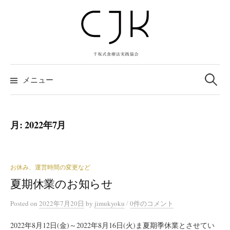
コ
ン
テ
ン
ツ
検
へ
索:
メニュー
ス
キ
ッ
月:
2022年7月
プ
お休み、運営時間の変更など
夏期休業のお知らせ
/
Posted
on
2022年7月20日
by
jimukyoku
0件のコメント
2022年8月12日(金)～2022年8月16日(火)ま夏期季休業とさせてい