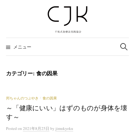
コ
ン
テ
ン
ツ
検
へ
索:
メニュー
ス
キ
ッ
カテゴリー:
食の因果
プ
邦ちゃんのつぶやき
食の因果
/
～「健康にいい」はずのものが身体を壊
す～
Posted
on
2021年8月25日
by
jimukyoku