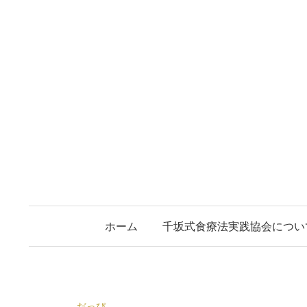
コ
ン
テ
ン
ツ
へ
ス
キ
ッ
プ
ホーム
千坂式食療法実践協会につい
だっぴ