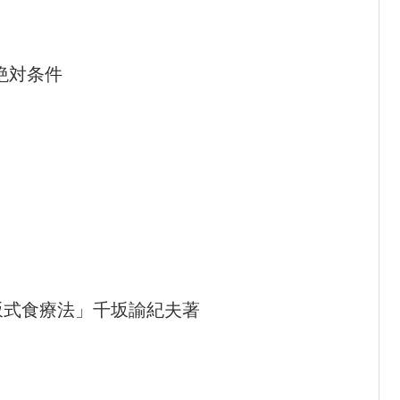
絶対条件
坂式食療法」千坂諭紀夫著