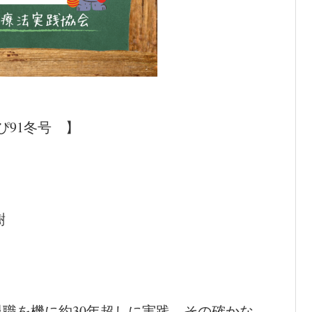
ぴ91冬号 】
樹
職を機に約30年超しに実践。その確かな