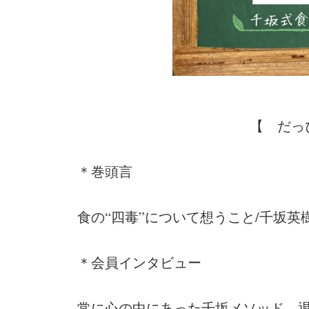
【 だっ
＊巻頭言
食の“四毒”について想うこと/千坂英
＊会員インタビュー
常に心の中にあった千坂メソッド。退