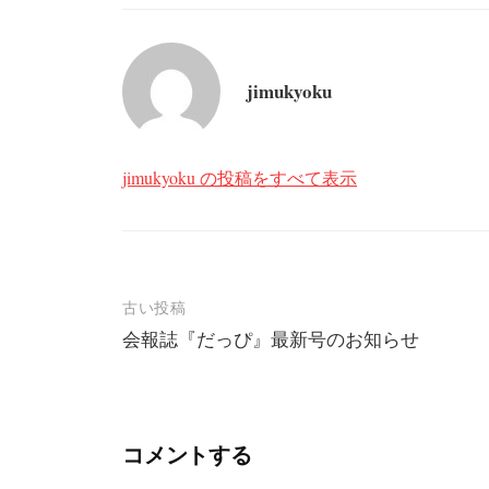
jimukyoku
jimukyoku の投稿をすべて表示
投
古い投稿
会報誌『だっぴ』最新号のお知らせ
稿
ナ
ビ
コメントする
ゲ