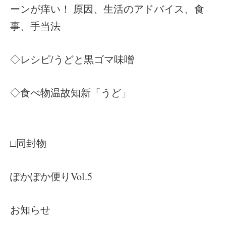
ーンが痒い！ 原因、生活のアドバイス、食
事、手当法
◇レシピ/うどと黒ゴマ味噌
◇食べ物温故知新「うど」
□同封物
ぽかぽか便りVol.5
お知らせ