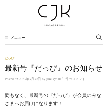
コ
ン
テ
ン
ツ
検
へ
索:
メニュー
ス
キ
ッ
だっぴ
プ
最新号『だっぴ』のお知らせ
/
Posted
on
2023年3月30日
by
jimukyoku
0件のコメント
間もなく、最新号の『だっぴ』が会員のみな
さまへお届けになります！