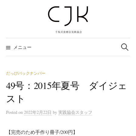
コ
ン
テ
ン
ツ
検
へ
索:
メニュー
ス
キ
ッ
だっぴバックナンバー
プ
49号：2015年夏号 ダイジェ
スト
Posted
on
2022年2月22日
by
実践協会スタッフ
【完売のため手作り冊子/200円】