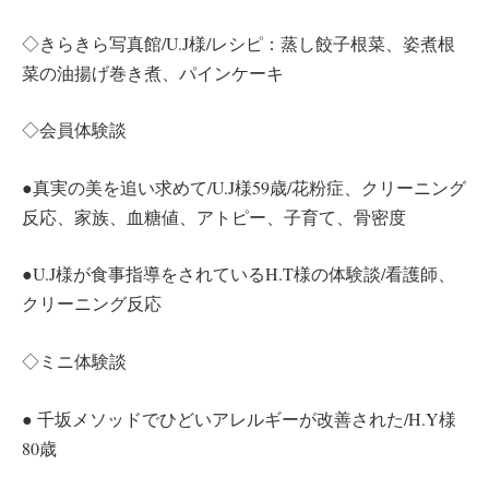
◇きらきら写真館/U.J様/レシピ：蒸し餃子根菜、姿煮根
菜の油揚げ巻き煮、パインケーキ
◇会員体験談
●真実の美を追い求めて/U.J様59歳/花粉症、クリーニング
反応、家族、血糖値、アトピー、子育て、骨密度
●U.J様が食事指導をされているH.T様の体験談/看護師、
クリーニング反応
◇ミニ体験談
● 千坂メソッドでひどいアレルギーが改善された/H.Y様
80歳