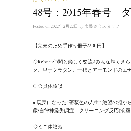
48号：2015年春号
Posted
on
2022年2月22日
by
実践協会スタッフ
【完売のため手作り冊子/200円】
◇Reborn仲間と楽しく交流♪みんな輝くき
グ、里芋グラタン、干柿とアーモンドのエ
◇会員体験談
● 現実になった”薔薇色の人生” 絶望の淵か
歳/自律神経失調症、クリーニング反応(涙
◇ミニ体験談