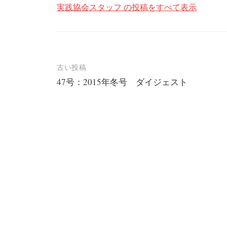
実践協会スタッフ の投稿をすべて表示
投
古い投稿
47号：2015年冬号 ダイジェスト
稿
ナ
ビ
ゲ
ー
シ
ョ
ン