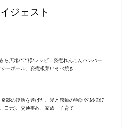
 ダイジェスト
らきら広場/Y.Y様/レシピ：姿煮れんこんハンバー
ナジーボール、姿煮根菜いそべ焼き
ら奇跡の復活を遂げた、愛と感動の物語/N.M様67
嚢、口元)、交通事故、家族・子育て