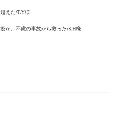
えた/T.Y様
疫が、不慮の事故から救った/S.H様