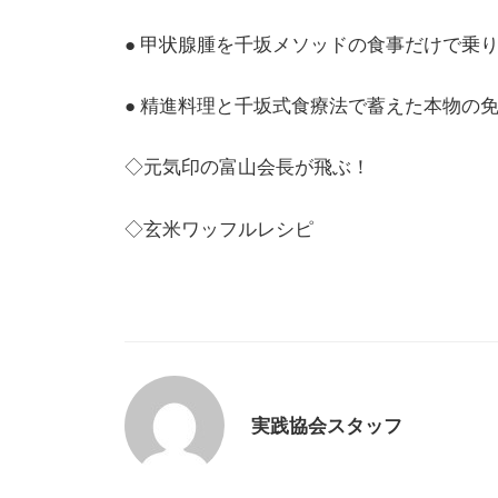
● 甲状腺腫を千坂メソッドの食事だけで乗り越
● 精進料理と千坂式食療法で蓄えた本物の免
◇元気印の富山会長が飛ぶ！
◇玄米ワッフルレシピ
実践協会スタッフ