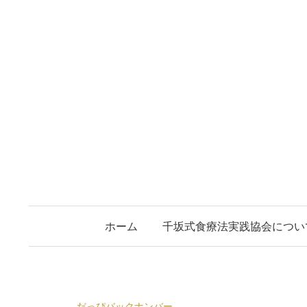
コ
ン
テ
ン
ツ
へ
ス
キ
ッ
プ
ホーム
千坂式食療法実践協会につい
だっぴバックナンバー