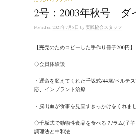
2号：2003年秋号 
Posted
on
2021年7月8日
by
実践協会スタッフ
【完売のためコピーした手作り冊子200円】
◇会員体験談
・運命を変えてくれた千坂式/44歳/ペル
応、インプラント治療
・脳出血が食事を見直すきっかけをくれました
◇千坂式で動物性食品を食べる？/ラム(子
調理法と中和法