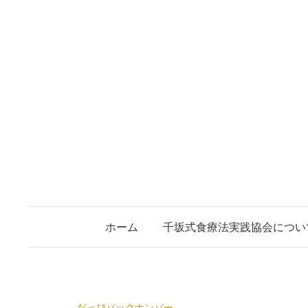
コ
ン
テ
ン
ツ
へ
ス
キ
ッ
プ
ホーム
千坂式食療法実践協会につい
だっぴバックナンバー