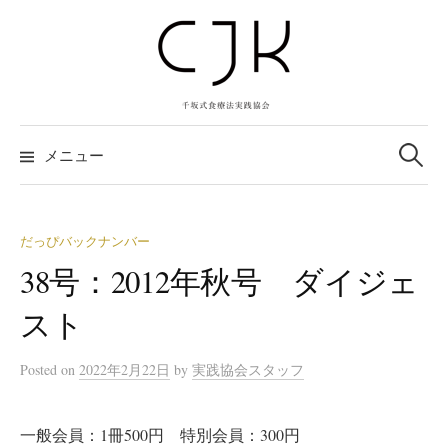
コ
ン
テ
ン
ツ
検
へ
索:
メニュー
ス
キ
ッ
だっぴバックナンバー
プ
38号：2012年秋号 ダイジェ
スト
Posted
on
2022年2月22日
by
実践協会スタッフ
一般会員：1冊500円 特別会員：300円