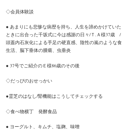
◇会員体験談
● あまりにも悲惨な病歴を持ち、人生を諦めかけていた
ときに出合った千坂式に今は感謝の日々/Ｔ.Ａ様37歳 /
頭蓋内石灰化による手足の硬直感、陰性の嵐のような食
生活、脳下垂体の腫瘍、虫垂炎
● 37号でご紹介のＥ様86歳のその後
◇だっぴのおせっかい
●霊芝のはなし/腎機能はこうしてチェックする
◇食べ物横丁 発酵食品
● ヨーグルト、キムチ、塩麹、味噌