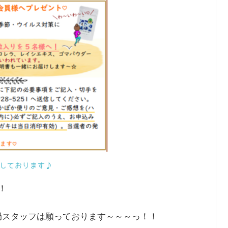
！
局スタッフは願っております～～～っ！！