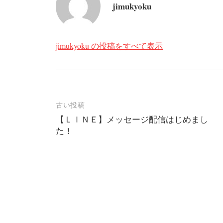
jimukyoku
jimukyoku の投稿をすべて表示
投
古い投稿
【ＬＩＮＥ】メッセージ配信はじめまし
稿
た！
ナ
ビ
ゲ
ー
シ
ョ