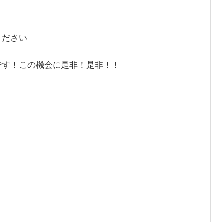
ください
です！この機会に是非！是非！！