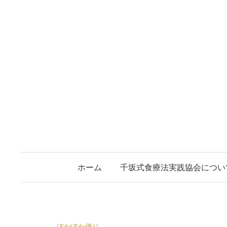
コ
ン
テ
ン
ツ
へ
ス
キ
ッ
プ
ホーム
千坂式食療法実践協会につい
ぽかぽか便り