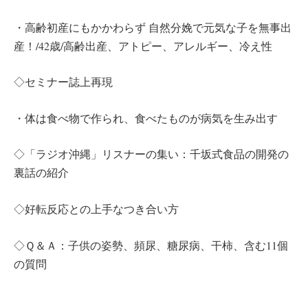
・高齢初産にもかかわらず 自然分娩で元気な子を無事出
産！/42歳/高齢出産、アトピー、アレルギー、冷え性
◇セミナー誌上再現
・体は食べ物で作られ、食べたものが病気を生み出す
◇「ラジオ沖縄」リスナーの集い：千坂式食品の開発の
裏話の紹介
◇好転反応との上手なつき合い方
◇Ｑ＆Ａ：子供の姿勢、頻尿、糖尿病、干柿、含む11個
の質問