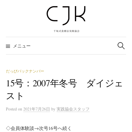
コ
ン
テ
ン
ツ
検
へ
索:
メニュー
ス
キ
ッ
だっぴバックナンバー
プ
15号：2007年冬号 ダイジェ
スト
Posted
on
2021年7月26日
by
実践協会スタッフ
◇会員体験談→次号16号へ続く