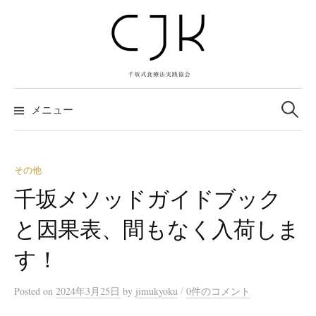
コ
ン
テ
ン
ツ
検
へ
索:
メニュー
ス
キ
ッ
その他
プ
千坂メソッドガイドブック
と因果表、間もなく入荷しま
す！
/
Posted
on
2024年3月25日
by
jimukyoku
0件のコメント