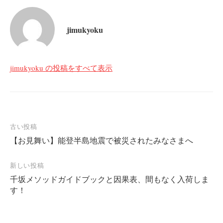
jimukyoku
jimukyoku の投稿をすべて表示
投
古い投稿
【お見舞い】能登半島地震で被災されたみなさまへ
稿
ナ
新しい投稿
ビ
千坂メソッドガイドブックと因果表、間もなく入荷しま
ゲ
す！
ー
シ