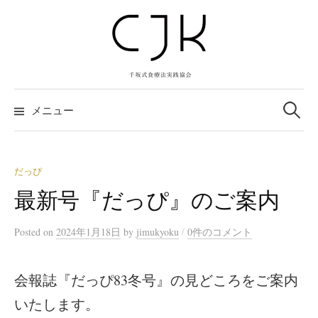
コ
ン
テ
ン
ツ
検
へ
索:
メニュー
ス
キ
ッ
だっぴ
プ
最新号『だっぴ』のご案内
/
Posted
on
2024年1月18日
by
jimukyoku
0件のコメント
会報誌『だっぴ83冬号』の見どころをご案内
いたします。