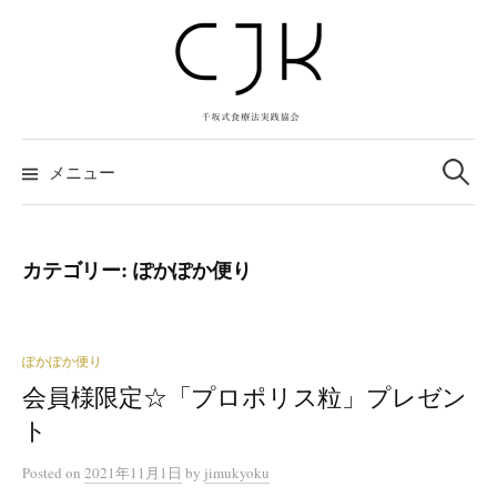
コ
ン
テ
ン
ツ
検
へ
索:
メニュー
ス
キ
ッ
カテゴリー:
ぽかぽか便り
プ
ぽかぽか便り
会員様限定☆「プロポリス粒」プレゼン
ト
Posted
on
2021年11月1日
by
jimukyoku