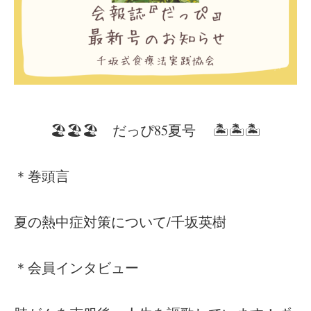
🏖️🏖️🏖️ だっぴ85夏号 🏝️🏝️🏝️
＊巻頭言
夏の熱中症対策について/千坂英樹
＊会員インタビュー