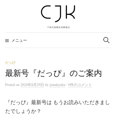
コ
ン
テ
ン
ツ
検
へ
索:
メニュー
ス
キ
ッ
だっぴ
プ
最新号『だっぴ』のご案内
/
Posted
on
2024年8月29日
by
jimukyoku
0件のコメント
『だっぴ』最新号は もうお読みいただきまし
たでしょうか？