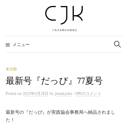
コ
ン
テ
ン
ツ
検
へ
索:
メニュー
ス
キ
ッ
未分類
プ
最新号『だっぴ』77夏号
/
Posted
on
2022年6月28日
by
jimukyoku
0件のコメント
最新号の『だっぴ』が実践協会事務局へ納品されまし
た！