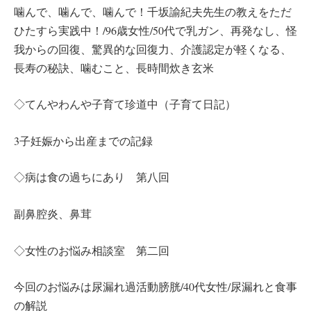
噛んで、噛んで、噛んで！千坂諭紀夫先生の教えをただ
ひたすら実践中！/96歳女性/50代で乳ガン、再発なし、怪
我からの回復、驚異的な回復力、介護認定が軽くなる、
長寿の秘訣、噛むこと、長時間炊き玄米
◇てんやわんや子育て珍道中（子育て日記）
3子妊娠から出産までの記録
◇病は食の過ちにあり 第八回
副鼻腔炎、鼻茸
◇女性のお悩み相談室 第二回
今回のお悩みは尿漏れ過活動膀胱/40代女性/尿漏れと食事
の解説