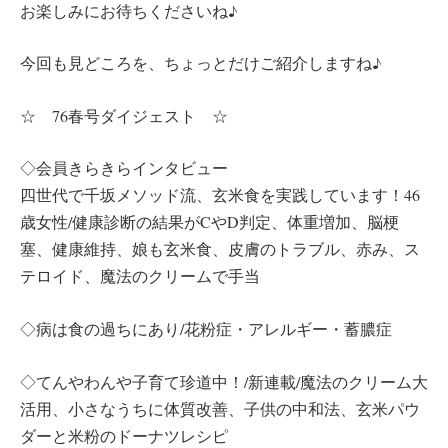
お楽しみにお待ちくださいね♪
今回も見どころを、ちょっとだけご紹介しますね♪
☆ 76春号ダイジェスト ☆
◇会員きらきらインタビュー
四世代で千坂メソッド流、玄米食を実践しています！46
歳女性/健康診断の結果がCやD判定、体重増加、脳梗
塞、健康維持、娘も玄米食、皮膚のトラブル、赤み、ス
テロイド、魔法のクリームで手当
◇病は食の過ちにあり/花粉症・アレルギー・蓄膿症
◇てんやわんや子育て珍道中！/新連載/魔法のクリーム大
活用、小さなうちに体質改善、子供の中和法、玄米パウ
ダーと米粉のドーナツレシピ