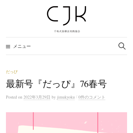
コ
ン
テ
ン
ツ
検
へ
索:
メニュー
ス
キ
ッ
だっぴ
プ
最新号『だっぴ』76春号
/
Posted
on
2022年3月29日
by
jimukyoku
0件のコメント