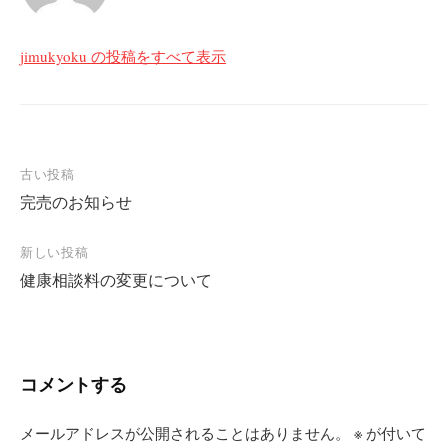
jimukyoku の投稿をすべて表示
投
古い投稿
完売のお知らせ
稿
ナ
新しい投稿
ビ
健康相談料の変更について
ゲ
ー
シ
コメントする
ョ
ン
メールアドレスが公開されることはありません。
※
が付いて