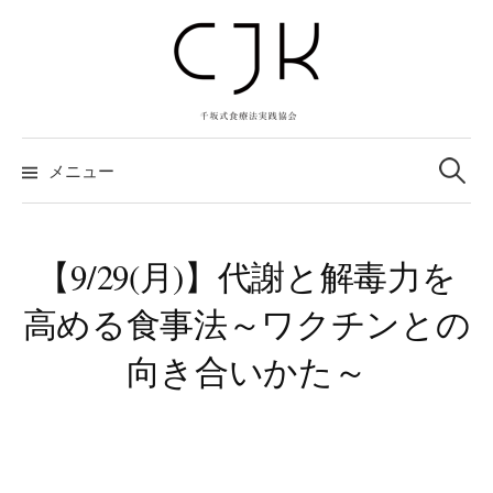
コ
ン
テ
ン
ツ
検
へ
索:
メニュー
ス
キ
ッ
【9/29(月)】代謝と解毒力を
プ
高める食事法～ワクチンとの
向き合いかた～