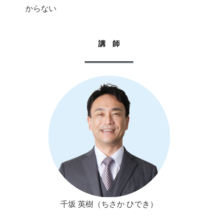
からない
講 師
千坂 英樹（ちさか ひでき）