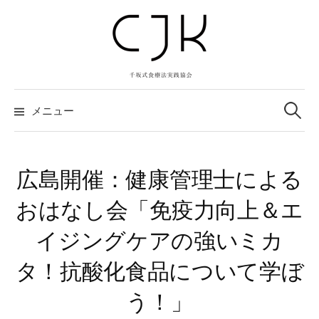
コ
ン
テ
ン
ツ
検
へ
索:
メニュー
ス
キ
ッ
広島開催：健康管理士による
プ
おはなし会「免疫力向上＆エ
イジングケアの強いミカ
タ！抗酸化食品について学ぼ
う！」